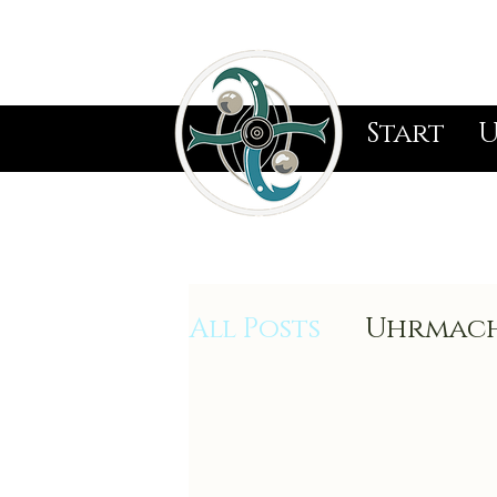
Start
U
All Posts
Uhrmach